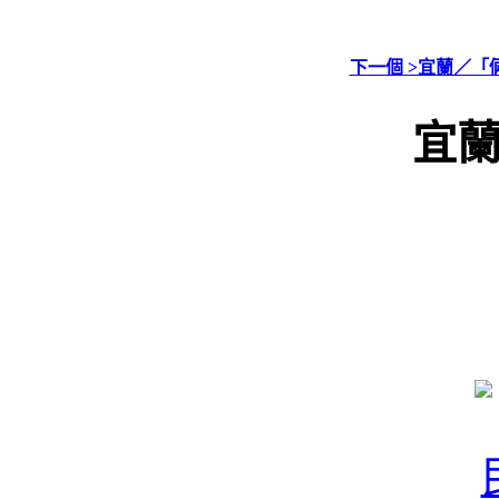
下一個 >宜蘭／「
宜