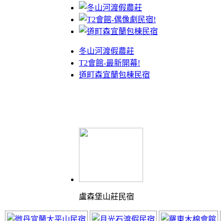
冬山河渡假農莊
T2會館-最新開幕!
道町森宜蘭包棟民宿
盧森堡山莊民宿
體驗最棒的渡假山莊