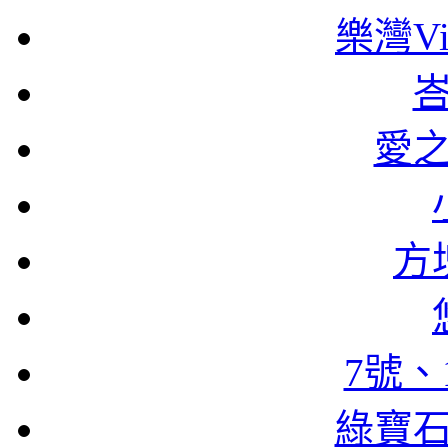
樂灣Vi
愛
方
7號、
綠寶