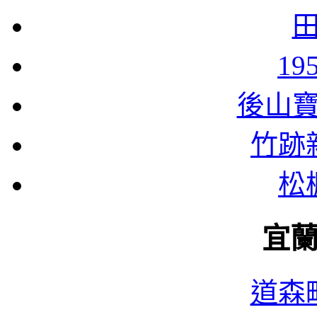
1
後山
竹跡
松
宜
道森