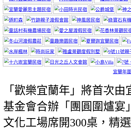
神風居小木屋
近太平山福山植物園
宜蘭年
「歡樂宜蘭年」將首次由
基金會合辦「團圓圍爐宴」
宜蘭民宿線上廣告
網站要曝光快來電
文化工場席開300桌，精