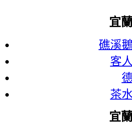
宜
礁溪
客
茶
宜