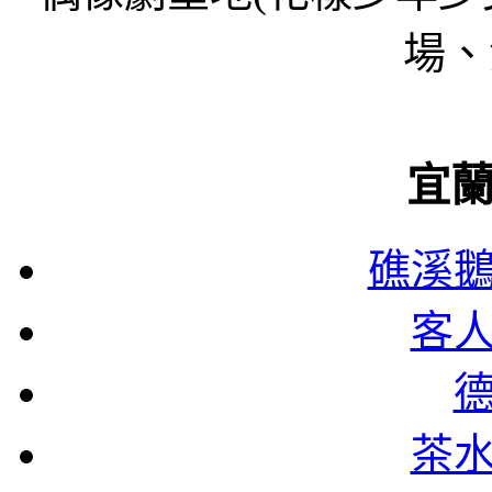
場、
宜
礁溪
客
茶