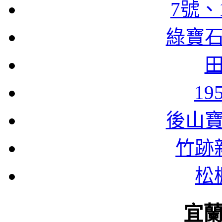
7號、
綠寶
1
後山
竹跡
松
宜