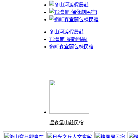
冬山河渡假農莊
T2會館-最新開幕!
道町森宜蘭包棟民宿
盧森堡山莊民宿
體驗最棒的渡假山莊