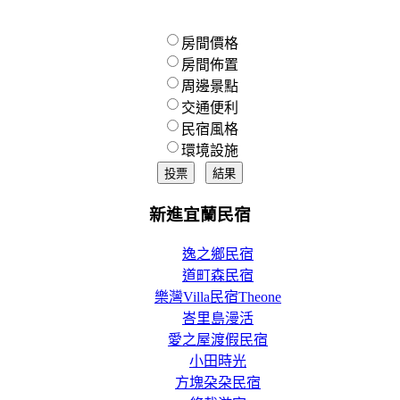
房間價格
房間佈置
周邊景點
交通便利
民宿風格
環境設施
新進宜蘭民宿
逸之鄉民宿
道町森民宿
樂灣Villa民宿Theone
峇里島漫活
愛之屋渡假民宿
小田時光
方塊朶朶民宿