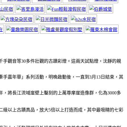
千手觀音等30多件壯觀的古蹟彩燈。這兩天試點燈，沈靜的親
手嘉年華」系列活動，明晚啟動後，一直到3月13日結束，其
年，將長江流域崖壁上鑿刻的上萬尊摩崖造像群，化為3000多
二級以上古蹟真品，放大5倍以上打造而成，其中最吸睛的七彩