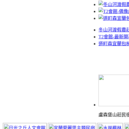
冬山河渡假農
T2會館-最新開
道町森宜蘭包
盧森堡山莊民
體驗最棒的渡