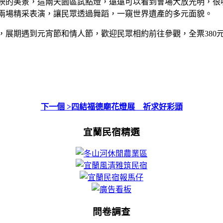
映的美景，這兩天園區試點燈，遠遠可以看到會場大放光明，很
兩場精采表演，讓民眾透過舞蹈，一窺世界遺產的多元面貌。
展期遇到元宵節和情人節，歡迎民眾相約前往參觀，全票380元
下一個 >四結福德廟花燈展 祈求好彩頭
宜蘭民宿精選
問卷調查