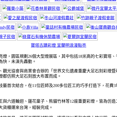
寶塔古蹟彩燈 宜蘭明浪漫點亮
植物園
燈，園區規劃26個大型燈展區，其中包括18米高的七彩寶塔、
為快，未演先轟動。
、觀光協會與商業會合辦的「世界文化遺產重慶大足石刻彩燈暨牽
彩燈都仿照大足石刻放大布置而成。
藝首次結合，在11位匠師及200多位匠工的巧手打造下，花費3
廣告
王與六道輪迴、蓮花童子、熊貓竹林等12座重要彩燈，皆為仿造
來電
個大貨櫃運來台灣，組裝完成。