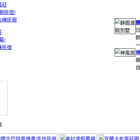
莊
幕!
棟民宿
宿
假山莊