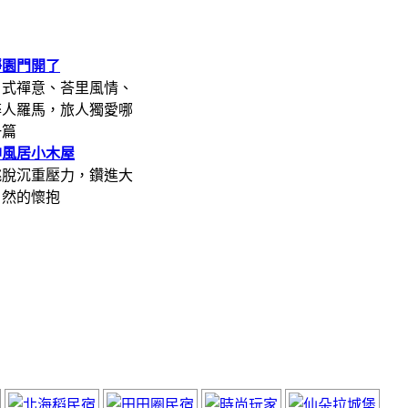
靜園門開了
日式禪意、荅里風情、
醉人羅馬，旅人獨愛哪
一篇
神風居小木屋
跳脫沉重壓力，鑽進大
自然的懷抱