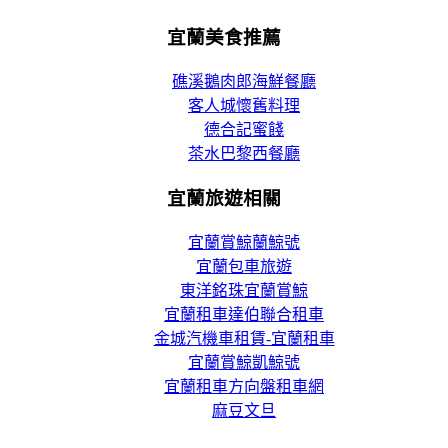
宜蘭美食推薦
礁溪鵝肉郎海鮮餐廳
客人城懷舊料理
德合記蜜餞
茶水巴黎西餐廳
宜蘭旅遊相關
宜蘭賞鯨蘭鯨號
宜蘭包車旅遊
東洋銘珠宜蘭賞鯨
宜蘭租車達伯聯合租車
金城汽機車租賃-宜蘭租車
宜蘭賞鯨凱鯨號
宜蘭租車方向盤租車網
麻豆文旦