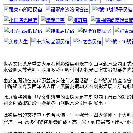
神風居小木屋
近太平山福山
世界文化遺產重慶大足石刻彩燈展明晚在冬山河親水公園正式亮
水公園大放光明，浪漫多彩，吸引附近觀光民宿業者想要先睹
由於宜蘭縣在元宵節並沒有任何大型活動，台灣觀光特產協會
中跨過元宵及西洋情人節，展開為期40天石刻彩燈展，所有
此展覽將列為世界文化遺產的重慶大足石刻與四川自貢的彩燈技
組文創藝術彩燈，搬到冬山河親水公園熱鬧展出。
宜蘭民宿線上
此次展出的文物中，包含臥佛、千手觀音、四大金剛、十大明
網站要曝光快
寶塔，由5萬多個瓷碗堆疊而成，高18米，難度最高，出動4