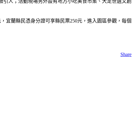
吸引人；活動現場另外設有地方小吃美食市集、大足世遺文創
，宜蘭縣民憑身分證可享縣民票250元，進入園區參觀，每個
Share