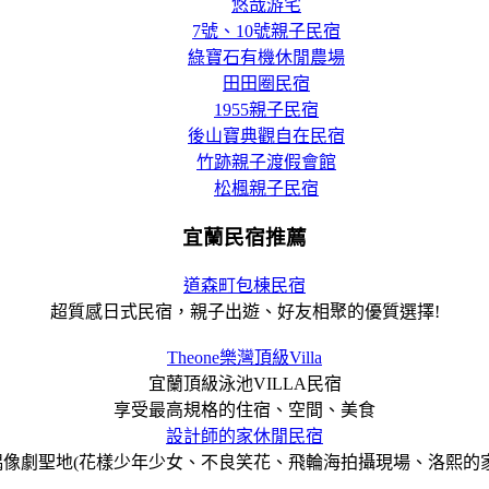
悠哉游宅
7號、10號親子民宿
綠寶石有機休閒農場
田田圈民宿
1955親子民宿
後山寶典觀自在民宿
竹跡親子渡假會館
松楓親子民宿
宜蘭民宿推薦
道森町包棟民宿
超質感日式民宿，親子出遊、好友相聚的優質選擇!
Theone樂灣頂級Villa
宜蘭頂級泳池VILLA民宿
享受最高規格的住宿、空間、美食
設計師的家休閒民宿
偶像劇聖地(花樣少年少女、不良笑花、飛輪海拍攝現場、洛熙的家