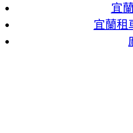
宜
宜蘭租