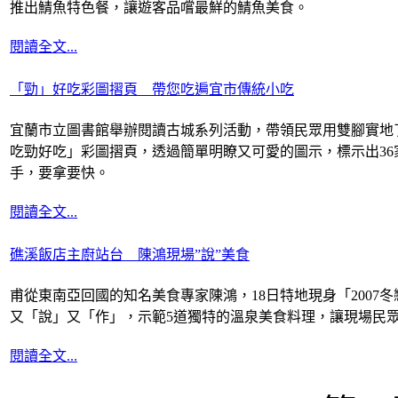
宜蘭民宿線上廣告
推出鯖魚特色餐，讓遊客品嚐最鮮的鯖魚美食。
網站要曝光快來電
閱讀全文...
「勁」好吃彩圖摺頁 帶您吃遍宜市傳統小吃
宜蘭市立圖書館舉辦閱讀古城系列活動，帶領民眾用雙腳實地
吃勁好吃」彩圖摺頁，透過簡單明瞭又可愛的圖示，標示出3
手，要拿要快。
閱讀全文...
礁溪飯店主廚站台 陳鴻現場”說”美食
甫從東南亞回國的知名美食專家陳鴻，18日特地現身「200
又「說」又「作」，示範5道獨特的溫泉美食料理，讓現場民
閱讀全文...