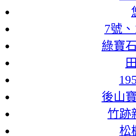
7號、
綠寶
1
後山
竹跡
松