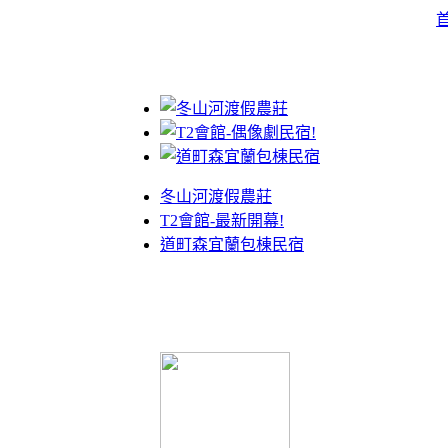
冬山河渡假農莊
T2會館-最新開幕!
道町森宜蘭包棟民宿