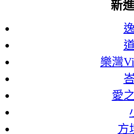
新
樂灣Vi
愛
方