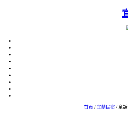
首頁
/
宜蘭民宿
/ 童