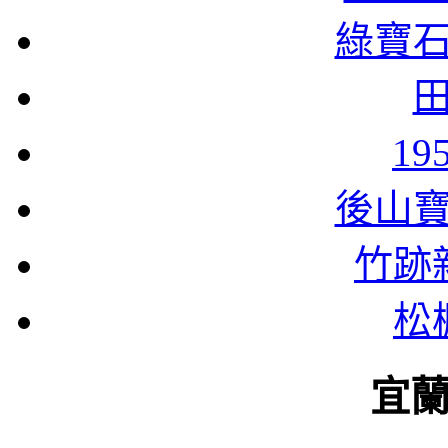
綠寶
1
後山
竹跡
松
宜