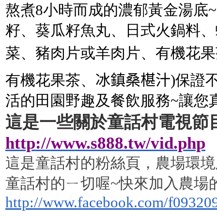
熬煮
8
小時而成的濃郁黃金湯底
~
籽、葵瓜籽魚丸、日式火鍋料、
菜、豬肉片或羊肉片、有機花果
有機花果茶、
冰鎮桑椹汁
)
保證
活的田園野趣及餐飲服務
~
讓您
這是一些關於童話村電視節
http://www.s888.tw/vid.php
這是童話村的粉絲頁，農場環境
童話村的ㄧ切喔
~
快來加入農場
http://www.facebook.com/f09320