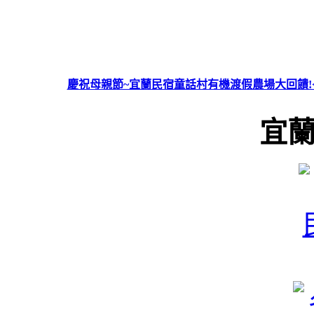
慶祝母親節~宜蘭民宿童話村有機渡假農場大回饋!<
宜