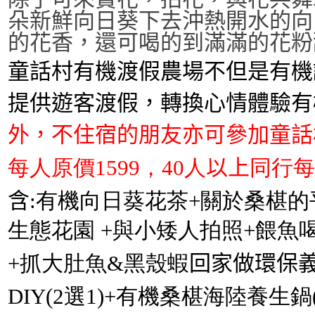
朵新鮮向日葵下去沖熱開水的向
的花香，還可喝的到滿滿的花粉
童話村有機渡假農場不但是有機
提供遊客渡假，轉換心情體驗有
外，不住宿的朋友亦可參加童話
每人原價
1599
，
40
人
以上
同行每
含
:有機
向日葵花茶+
關於桑椹的
生態花園
+
與小矮人拍照
+
餵魚
+
抓大肚魚
&
黑殼蝦
回家做環保
DIY
(2
選
1)+
有機桑椹海陸養生鍋