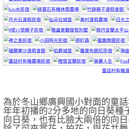
神風居小木屋
近太平山福山植物園
童話村有機
為於冬山鄉廣興國小對面的童話
宜蘭民宿線上廣告
年年初播的2分多地的向日葵種
網站要曝光快來電
向日葵，也有比臉大兩倍的向日
除了可來賞花，拍花，與花共舞