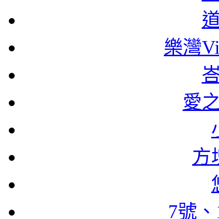
樂灣Vi
愛
方
7號、