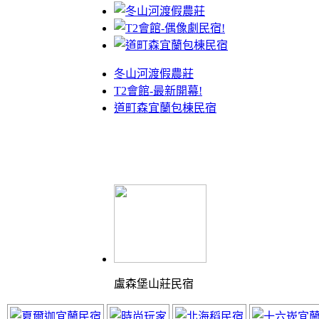
冬山河渡假農莊
T2會館-最新開幕!
道町森宜蘭包棟民宿
盧森堡山莊民宿
體驗最棒的渡假山莊