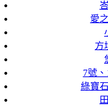
愛
方
7號、
綠寶