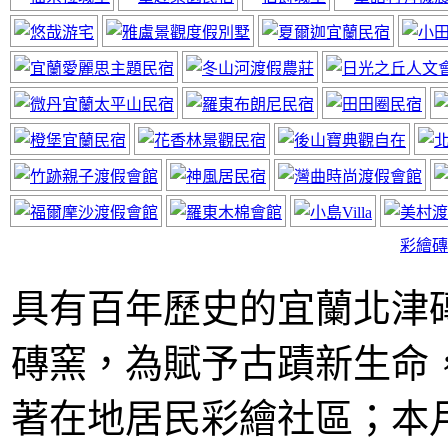
神風居小木屋
近太平山福山植物園
彩繪磚
具有百年歷史的宜蘭北津
磚窯，為賦予古蹟新生命
宜蘭民宿線上廣告
網站要曝光快來電
著在地居民彩繪社區；本月