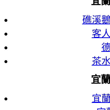
宜
礁溪
客
茶
宜
宜