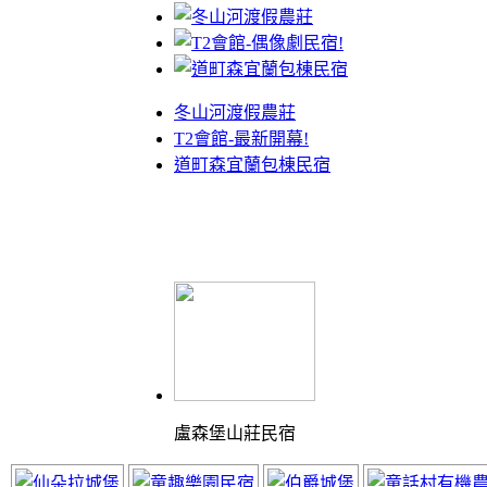
冬山河渡假農莊
T2會館-最新開幕!
道町森宜蘭包棟民宿
盧森堡山莊民宿
體驗最棒的渡假山莊