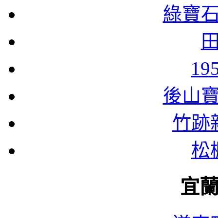
綠寶
1
後山
竹跡
松
宜