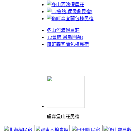
冬山河渡假農莊
T2會館-最新開幕!
道町森宜蘭包棟民宿
盧森堡山莊民宿
體驗最棒的渡假山莊