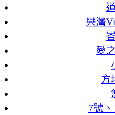
樂灣Vi
愛
方
7號、