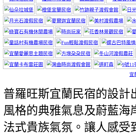
神風居小木屋
近太平山福山植物園
宜
普羅旺斯宜蘭民宿的設計
風格的典雅氣息及蔚藍海
宜蘭民宿線上廣告
網站要曝光快來電
法式貴族氣氛。讓人感受