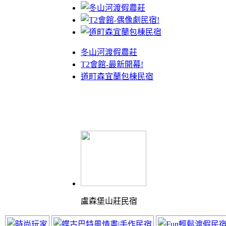
冬山河渡假農莊
T2會館-最新開幕!
道町森宜蘭包棟民宿
盧森堡山莊民宿
體驗最棒的渡假山莊