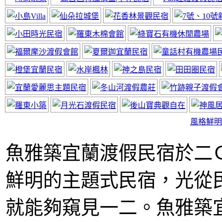
神風居小木屋
近太平山福山植物園
風格鮮明
魚雅築宜蘭渡假民宿於二
鮮明的主題式民宿，光從
宜蘭民宿線上廣告
網站要曝光快來電
就能夠窺見一二。魚雅築