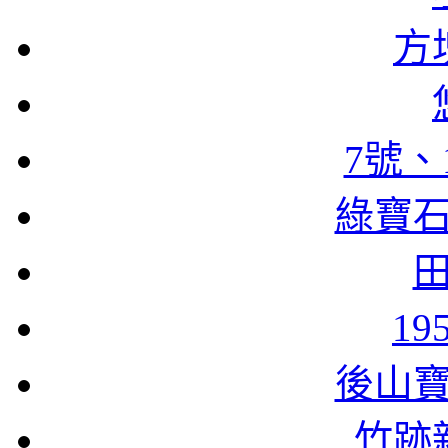
方
7號、
綠寶
1
後山
竹跡