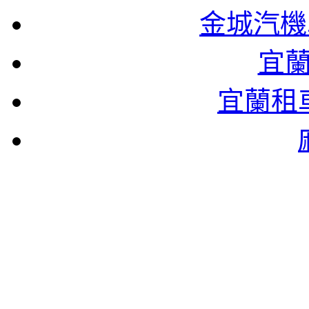
金城汽機
宜
宜蘭租