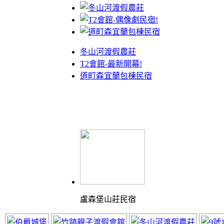
冬山河渡假農莊
T2會館-最新開幕!
道町森宜蘭包棟民宿
盧森堡山莊民宿
體驗最棒的渡假山莊